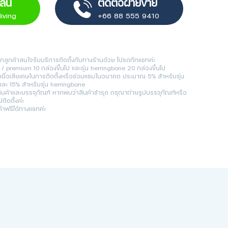
ไลน์
ติดต่อฝ่ายขาย
iving
+66 88 555 9410
หากลูกค้าสนใจรับบริการติดตั้งกับทางร้านด้วย โปรดทักแชทค่ะ
ard / premium 10 กล่องขึ้นไป และรุ่น herringbone 20 กล่องขึ้นไป
ีเผื่อเสียเศษในการติดตั้งหรือซ่อมแซมในอนาคต ประมาณ 5% สำหรับรุ่น
ละ 15% สำหรับรุ่น herringbone
็คสินค้าและบรรจุภัณฑ์ หากพบว่าสินค้าชำรุด กรุณาถ่ายรูปบรรจุภัณฑ์หรือ
ติดตั้งค่ะ
าฟรีได้ทางแชทค่ะ