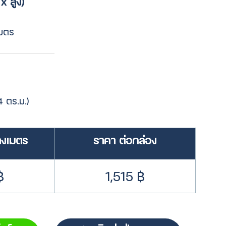
x สูง)
เมตร
4 ตร.ม.)
างเมตร
ราคา ต่อกล่อง
฿
1,515 ฿