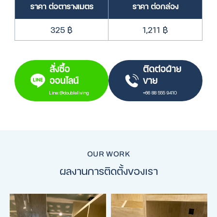
ราคา ต่อตารางเมตร
ราคา ต่อกล่อง
325
฿
1,211 ฿
สั่งซื้อ
ติดต่อฝ่าย
ออนไลน์
ขาย
Line:@doubleliving
+66 88 555 9410
OUR WORK
ผลงานการติดตั้งของเรา