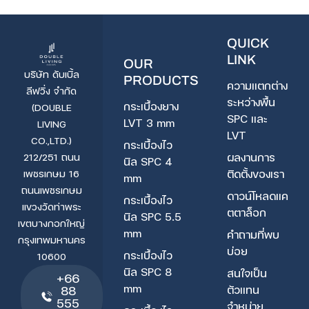
QUICK
LINK
OUR
บริษัท ดับเบิ้ล
PRODUCTS
ความแตกต่าง
ลีฟวิ่ง จำกัด
ระหว่างพื้น
กระเบื้องยาง
(DOUBLE
SPC และ
LVT 3 mm
LIVING
LVT
CO.,LTD.)
กระเบื้องไว
ผลงานการ
212/251 ถนน
นิล SPC 4
ติดตั้งของเรา
เพชรเกษม 16
mm
ถนนเพชรเกษม
ดาวน์โหลดแค
กระเบื้องไว
แขวงวัดท่าพระ
ตตาล็อก
นิล SPC 5.5
เขตบางกอกใหญ่
mm
คำถามที่พบ
กรุงเทพมหานคร
บ่อย
กระเบื้องไว
10600
นิล SPC 8
สนใจเป็น
+66
mm
ตัวแทน
88
555
จำหน่าย