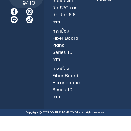
กระเบื้องไว
9410
นิล SPC ลาย
F
I
T
ก้างปลา 5.5
a
n
i
c
s
k
mm
e
t
t
กระเบื้อง
b
a
o
o
g
k
Fiber Board
o
r
Plank
k
a
-
m
Series 10
f
mm
กระเบื้อง
Fiber Board
Herringbone
Series 10
mm
Copyright © 2023 DOUBLELIVING.CO.TH – All rights reserved