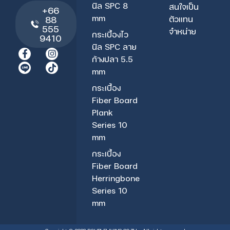
นิล SPC 8
สนใจเป็น
+66
mm
ตัวแทน
88
555
จำหน่าย
กระเบื้องไว
9410
นิล SPC ลาย
F
I
T
ก้างปลา 5.5
a
n
i
c
s
k
mm
e
t
t
กระเบื้อง
b
a
o
o
g
k
Fiber Board
o
r
Plank
k
a
-
m
Series 10
f
mm
กระเบื้อง
Fiber Board
Herringbone
Series 10
mm