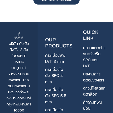
QUICK
LINK
OUR
บริษัท ดับเบิ้ล
PRODUCTS
ความแตกต่าง
ลีฟวิ่ง จำกัด
ระหว่างพื้น
กระเบื้องยาง
(DOUBLE
SPC และ
LVT 3 mm
LIVING
LVT
CO.,LTD.)
กระเบื้องไว
ผลงานการ
212/251 ถนน
นิล SPC 4
ติดตั้งของเรา
เพชรเกษม 16
mm
ถนนเพชรเกษม
ดาวน์โหลดแค
กระเบื้องไว
แขวงวัดท่าพระ
ตตาล็อก
นิล SPC 5.5
เขตบางกอกใหญ่
mm
คำถามที่พบ
กรุงเทพมหานคร
บ่อย
กระเบื้องไว
10600