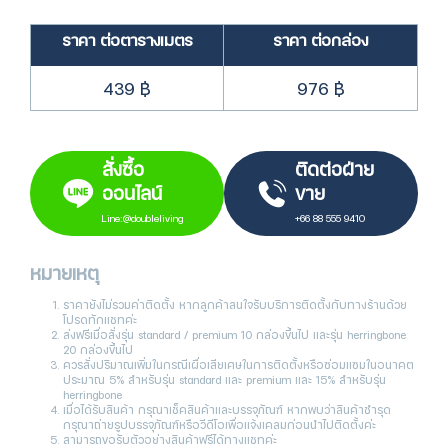
ราคา ต่อตารางเมตร
ราคา ต่อกล่อง
439
฿
976 ฿
สั่งซื้อ
ติดต่อฝ่าย
ออนไลน์
ขาย
Line:@doubleliving
+66 88 555 9410
หมายเหตุ
ราคายังไม่รวมค่าติดตั้ง หากลูกค้าสนใจรับบริการติดตั้งกับทางร้านด้วย
โปรดทักแชทค่ะ
ส่งฟรีเมื่อสั่งรุ่น standard / premium 10 กล่องขึ้นไป และรุ่น herringbone
20 กล่องขึ้นไป
ควรสั่งปริมาณเพิ่มในกรณีเผื่อเสียเศษในการติดตั้งหรือซ่อมแซมในอนาคต
ประมาณ 5% สำหรับรุ่น standard และ premium และ 15% สำหรับรุ่น
herringbone
เมื่อได้รับสินค้า กรุณาเช็คสินค้าและบรรจุภัณฑ์ หากพบว่าสินค้าชำรุด
กรุณาถ่ายรูปบรรจุภัณฑ์หรือวีดีโอเพื่อแจ้งเคลมก่อนนำไปติดตั้งค่ะ
สามารถขอรับตัวอย่างสินค้าฟรีได้ทางแชทค่ะ